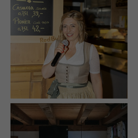
Gesammelte nicht personenbezogene
Daten werden verwendet, um Berichte
über die Nutzung der Website zu
erstellen, die uns helfen, unsere
Websites / Apps zu verbessern. Diese
Informationen werden auch an unsere
Kunden / Partner weitergegeben.
Mehrere - variieren zwischen 2 Jahren
Laufzeit
und 6 Monaten oder noch kürzer.